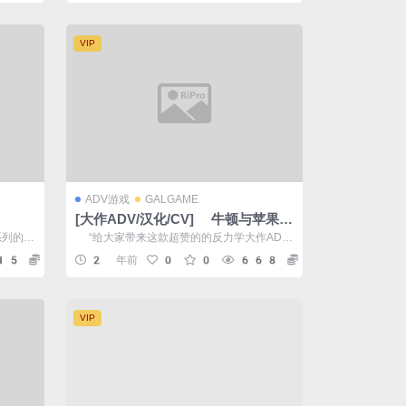
VIP
ADV游戏
GALGAME
[大作ADV/汉化/CV] 牛顿与苹果树
官方中文无码完结版+无码CG包+存
系列的奇
“给大家带来这款超赞的的反力学大作ADV
档6.2G
立给到
游戏最新官方汉化版： 牛顿与苹果树（...
15
5
2 年前
0
0
668
10
VIP