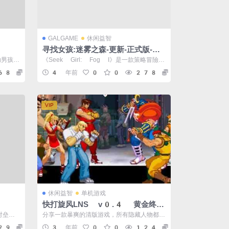
GALGAME
休闲益智
寻找女孩:迷雾之森-更新-正式版-8
月28（官中）
助男孩找
《Seek Girl: Fog I》是一款策略冒險類
...
游戲,你將在神秘迷霧中解救被...
68
5
4 年前
0
0
278
5
VIP
休闲益智
单机游戏
快打旋风LNS v0.4 黄金终极
版 120人物+一键无双99
对垒，
分享一款暴爽的清版游戏，所有隐藏人物都可
币 清版过关游戏神作
来叱咤
以选择： 快打旋风LNS v0.4 黄金...
29
5
3 年前
0
0
124
5