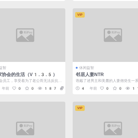
VIP
益智
休闲益智
家协会的生活（V1.3.5）
邻居人妻NTR
会员工，享受着为了老公而无法反抗的
诳胾了述男主和美麓的人妻佣癸生一
西塞露！ 在老公为了冒险者测验而
妙故事。建风精美，且徙游战封面到
 年前
0
0
187
5
4 年前
0
0
1
所...
VIP