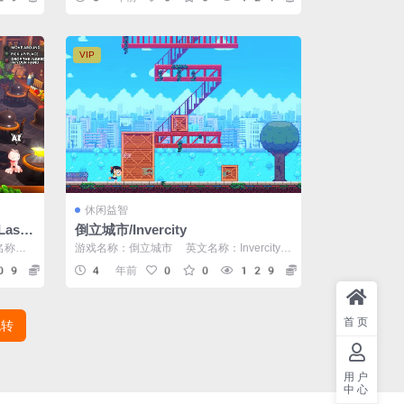
VIP
休闲益智
asag
倒立城市/Invercity
名称：G
游戏名称：倒立城市 英文名称：Invercity
游戏类型：休闲益智PUZ 游戏...
09
5
4 年前
0
0
129
5
首页
跳转
用户
中心