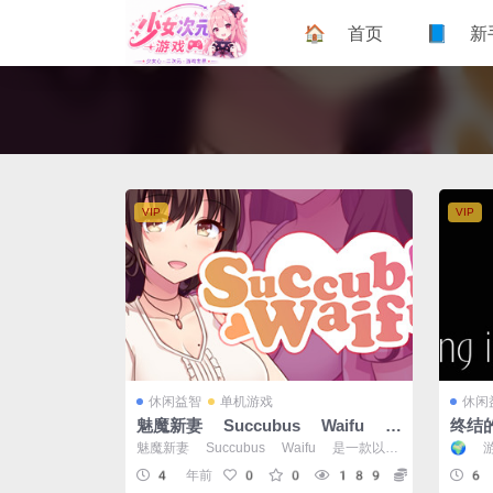
🏠 首页
📘 新
VIP
VIP
休闲益智
单机游戏
休闲
魅魔新妻 Succubus Waifu 官
终结的
方中文版 PC版 剧情互动RPG
the
魅魔新妻 Succubus Waifu 是一款以新
🌍 
文字
婚夫妻生活为主题的剧情向角色扮...
(Livi
4 年前
0
0
189
5
6