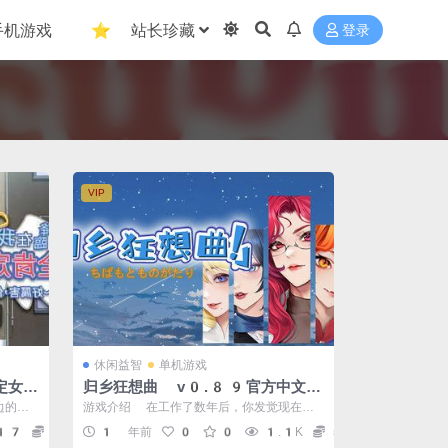
手机游戏
⭐ 站长珍藏
登录
VIP
休闲益智
单机游戏
定女
归乡狂想曲 v0.89官方中文免
♪～
安装版
边的全
游戏介绍 在工作了数年后，你发觉现在的
♪～》
一切根本不是自己想要的，在巨大的工作压力
17
5
1 年前
0
0
1.1K
5
下...