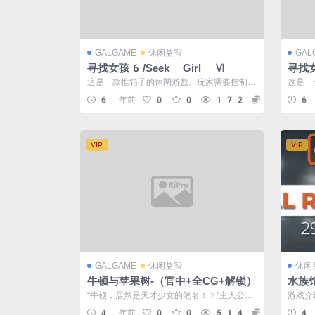
GALGAME
休闲益智
GAL
寻找女孩6/Seek Girl Ⅵ
寻找女
這是一款推箱子的休閑游戲。玩家需要控制男
这是一
孩找到妹子完成任務進入下一關卡。巧妙的
方体填
6 年前
0
0
172
5
6
關...
名...
VIP
VIP
GALGAME
休闲益智
休闲
牛顿与苹果树-（官中+全CG+解锁）
水族
的事
“牛顿，居然是天才少女的笔名！？”主人公意
游戏介
4 
外遭遇了时空穿梭。随后出现的是一位少女...
闲模拟
4 年前
0
0
514
5
4