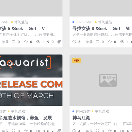
GAME
休闲益智
GALGAME
休闲益智
孩5/Seek Girl V
寻找女孩8/Seek Girl Ⅷ
个推箱子休闲游戏。 玩家需要用立
這是一個策略冒險遊戲。玩家需要幫
充地面上的孔，以营救被困的女孩。
到最安全的路線解救女孩。 名称: See
 年前
0
0
190
5
5 年前
0
0
1
VIP
益智
单机游戏
休闲益智
单机游戏
馆-建造水族馆，养鱼，发展你
神马江湖
业（更新v01.08.202
绍: 于这款游戏 一款轻松的沙盒休
方寸之间，一骰一数定江山； 四军
）
游戏，您可以在不同的关卡中执行各
针锋相对勇者胜； 神马江湖，一起
 年前
0
0
367
10
4 年前
0
0
4