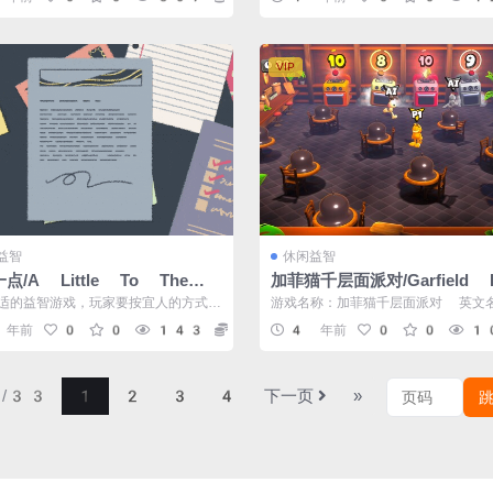
风云...
VIP
益智
休闲益智
点/A Little To The L
加菲猫千层面派对/Garfield L
na Party
适的益智游戏，玩家要按宜人的方式对
游戏名称：加菲猫千层面派对 英文
行分类、堆叠和排列。不过要留意那
arfield Lasagna Part...
 年前
0
0
143
5
4 年前
0
0
1
/33
1
2
3
4
下一页
»