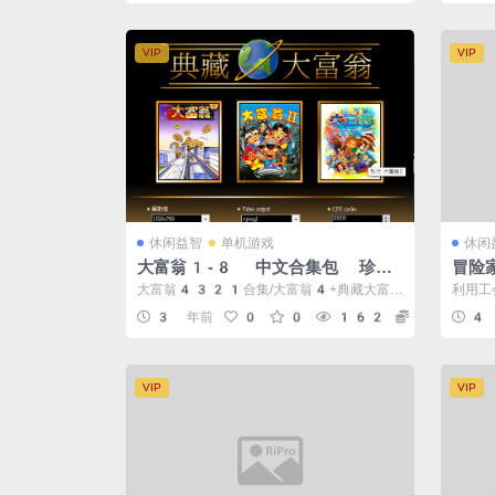
VIP
VIP
休闲益智
单机游戏
休闲
大富翁1-8 中文合集包 珍藏
冒险
版
大富翁4321合集/大富翁4+典藏大富翁
利用工
123 游戏介绍 坐骑升级 乐趣
基拉和
3 年前
0
0
162
10
4
多...
去...
VIP
VIP