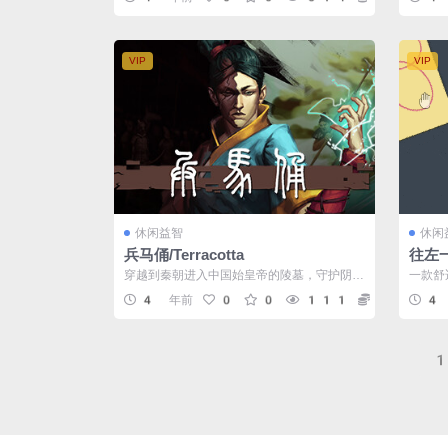
种...
VIP
VIP
休闲益智
休闲
兵马俑/Terracotta
往左一
eft
穿越到秦朝进入中国始皇帝的陵墓，守护阴阳
一款舒
之道。作为他曾经忠诚战士之一，利用道的
物品进
4 年前
0
0
111
5
4
强...
只...
1