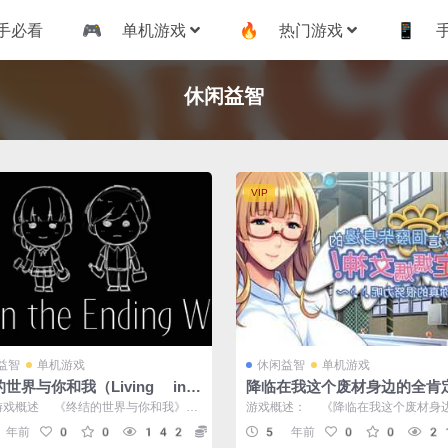
手必看
🎮 单机游戏
🔥 热门游戏
📱 
休闲益智
VIP
益智
单机游戏
休闲益智
单机游戏
世界与你和我（Living in
降临在我这个废材身边的全肯
 Ending World）末日求生
神！ ～真棒呢，你很努力哦♪
游戏概述 《终结的世界与你和我》
游戏概述： 《降临在我这个废材身
冒险游戏全解析
PC 中文版
ng in the Ending...
肯定女神！ ～真棒呢，你很努力哦♪
 年前
0
0
142
5
5 年前
0
0
2
是...